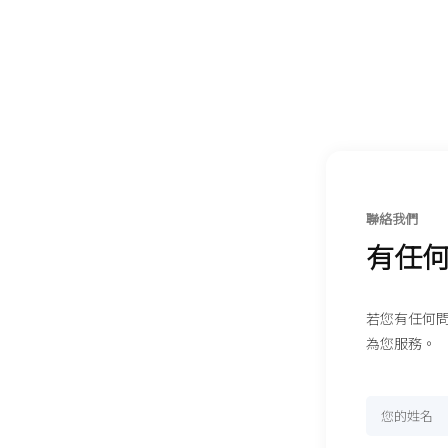
聯絡我們
有任
若您有任何
為您服務。