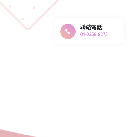
聯絡電話
04-2358-8275