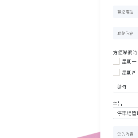
方便聯繫時
星期一
星期四
主旨