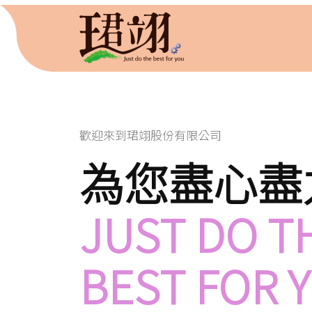
歡迎來到珺翊股份有限公司
為您盡心盡
JUST DO T
BEST FOR 