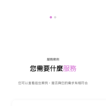
服務案例
您需要什麼
服務
您可以查看這些案例，是否與您的需求有相符合