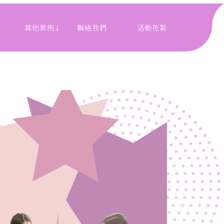
其他案例
聯絡我們
活動花絮