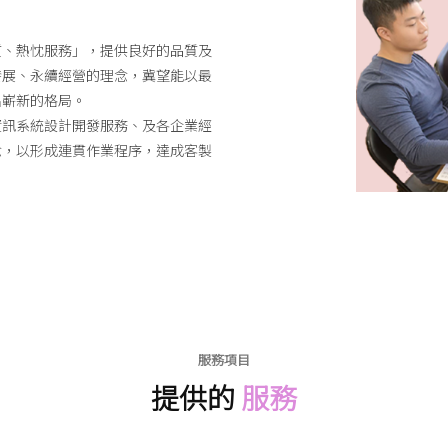
質、熱忱服務」，提供良好的品質及
發展、永續經營的理念，冀望能以最
出嶄新的格局。
資訊系統設計開發服務、及各企業經
念，以形成連貫作業程序，達成客製
。
服務項目
提供的
服務