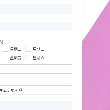
間
星期二
星期三
星期五
星期六