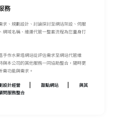
服務
需求、規劃設計、討論探討至網站架設、伺服
、網域名稱、維運代管一整套流程為您量身打
塔手作水果塔網站從評估需求至網站代管維
時與本公司的其他服務一同協助整合，隨時更
所需功能與需求。
劃設計經營
甜點網站
與其
顧問服務整合
空地規劃服務
演藝多媒體服務
其他管理顧問服務